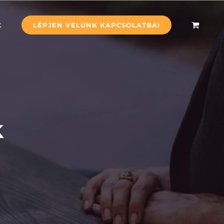
k
LÉPJEN VELÜNK KAPCSOLATBA!
k