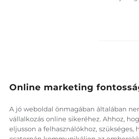
Online marketing fontoss
A jó weboldal önmagában általában ne
vállalkozás online sikeréhez. Ahhoz, ho
eljusson a felhasználókhoz, szükséges,
csatornán kommunikáljon az emberekk