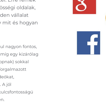
sségi oldalak,
en vállalat
y mit és hogyan
ául nagyon fontos,
 míg egy kizárólag
opnak) sokkal
 forgalmazott
deókat,
A jól
kulcsfontosságú
en.