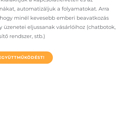
rnákat, automatizáljuk a folyamatokat. Arra
 hogy minél kevesebb emberi beavatkozás
y üzenetei eljussanak vásárlóihoz (chatbotok,
tő rendszer, stb.)
 EGYÜTTMŰKÖDÉST!