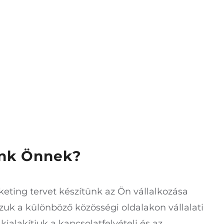
unk Önnek?
eting tervet készítünk az Ön vállalkozása
zuk a különböző közösségi oldalakon vállalati
t kialakítjuk a kapcsolatfelvételi és az