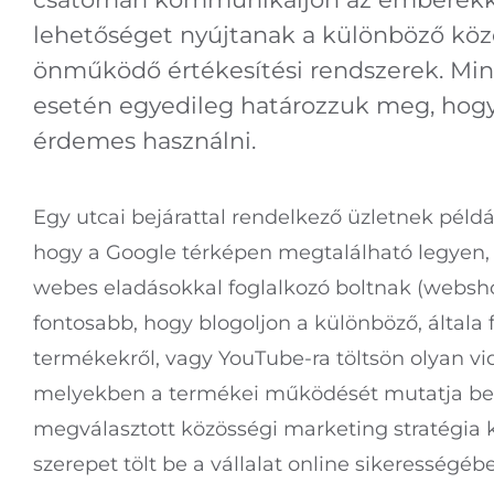
lehetőséget nyújtanak a különböző közö
önműködő értékesítési rendszerek. Mind
esetén egyedileg határozzuk meg, hog
érdemes használni.
Egy utcai bejárattal rendelkező üzletnek péld
hogy a Google térképen megtalálható legyen,
webes eladásokkal foglalkozó boltnak (websh
fontosabb, hogy blogoljon a különböző, általa
termékekről, vagy YouTube-ra töltsön olyan vi
melyekben a termékei működését mutatja be. 
megválasztott közösségi marketing stratégia 
szerepet tölt be a vállalat online sikerességéb