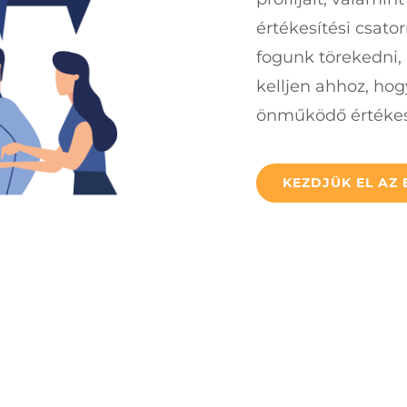
értékesítési csato
fogunk törekedni,
kelljen ahhoz, hog
önműködő értékesí
KEZDJÜK EL AZ