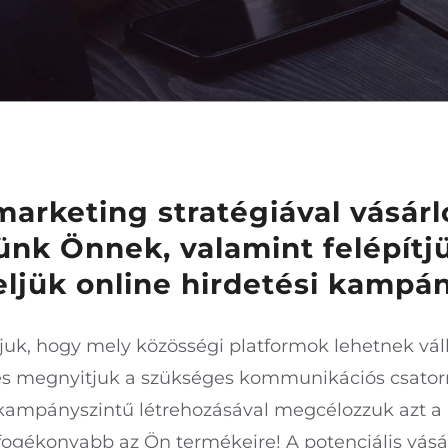
marketing stratégiával vásárló
ünk Önnek, valamint felépítj
eljük online hirdetési kampán
tjuk, hogy mely közösségi platformok lehetnek vál
és megnyitjuk a szükséges kommunikációs csator
kampányszintű létrehozásával megcélozzuk azt a
fogékonyabb az Ön termékeire! A potenciális vásá