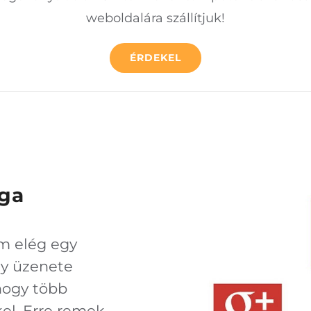
weboldalára szállítjuk!
ÉRDEKEL
ága
m elég egy
gy üzenete
 hogy több
el. Erre remek