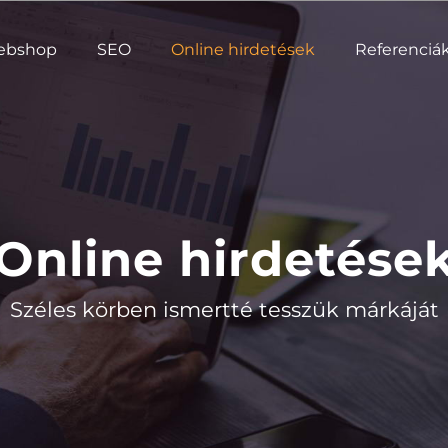
ebshop
SEO
Online hirdetések
Referenciá
Online hirdetése
Széles körben ismertté tesszük márkáját