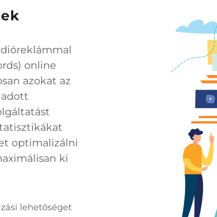
sek
rádióreklámmal
ds) online
osan azokat az
 adott
lgáltatást
tatisztikákat
et optimalizálni
maximálisan ki
lzási lehetőséget