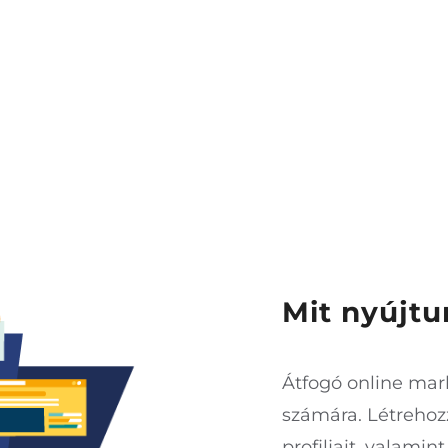
Mit nyújt
Átfogó online mark
számára. Létrehoz
profiljait, valamin