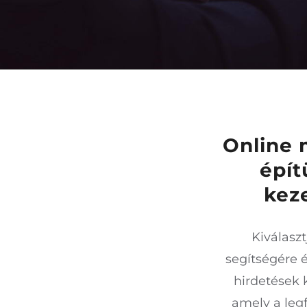
Online 
épít
kez
Kiválasz
segítségére 
hirdetések 
amely a leg