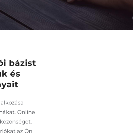
i bázist
ük és
yait
lalkozása
nákat. Online
 közönséget,
rlókat az Ön