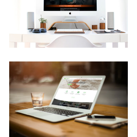
Proo Kft.
Web
Wordpress
Tip Top Szőnyegtisztítás
Online kampány
SEO
Web
Wordpress