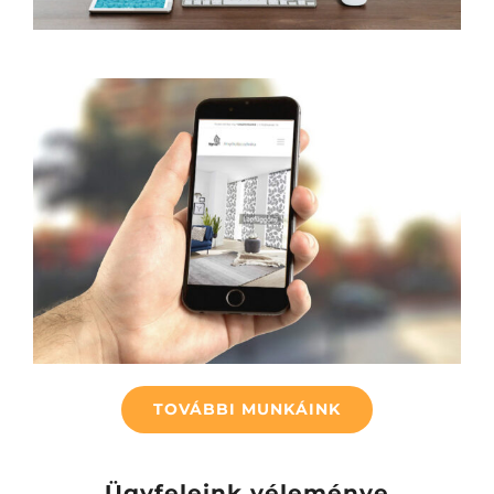
Top-Az Árnyékolástechnika
Online kampány
Web
Wordpress
TOVÁBBI MUNKÁINK
Ügyfeleink véleménye