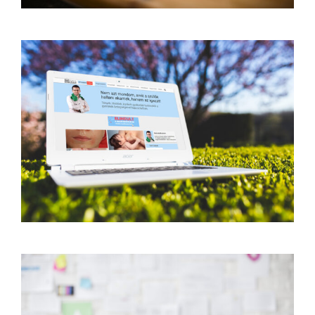
Dr. Novák Hunor blog
Egyedi fejlesztés
Online kampány
SEO
Web