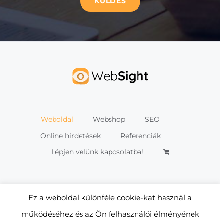
Weboldal
Webshop
SEO
Online hirdetések
Referenciák
Lépjen velünk kapcsolatba!
Ez a weboldal különféle cookie-kat használ a
működéséhez és az Ön felhasználói élményének
© Copyright
2026 | Promocio (UK) Ltd. Magyarországi