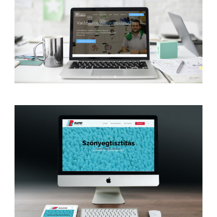
Dr. Novák Hunor
gyermekrendelő
Web
Wordpress
Rapid Szőnyegtisztítás
Logo
SEO
Web
Wordpress