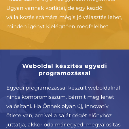
Ugyan vannak korlátai, de egy kezdő
vállalkozás számára mégis jó választás lehet,
minden igényt kielégítően megfelelhet.
Weboldal készítés egyedi
programozással
Egyedi programozással készült weboldalnál
nincs kompromisszum, bármit meg lehet
valósítani. Ha Önnek olyan új, innovatív
ötlete van, amivel a saját cégét előnyhöz
juttatja, akkor oda már egyedi megvalósítás