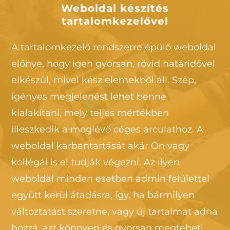
Weboldal készítés
tartalomkezelővel
A tartalomkezelő rendszerre épülő weboldal
előnye, hogy igen gyorsan, rövid határidővel
elkészül, mivel kész elemekből áll. Szép,
igényes megjelenést lehet benne
kialakítani, mely teljes mértékben
illeszkedik a meglévő céges arculathoz. A
weboldal karbantartását akár Ön vagy
kollégái is el tudják végezni. Az ilyen
weboldal minden esetben admin felülettel
együtt kerül átadásra, így, ha bármilyen
változtatást szeretne, vagy új tartalmat adna
hozzá, azt könnyen és gyorsan megteheti.