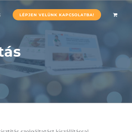
k
LÉPJEN VELÜNK KAPCSOLATBA!
tás
títás szolgáltatást kiszállítással.