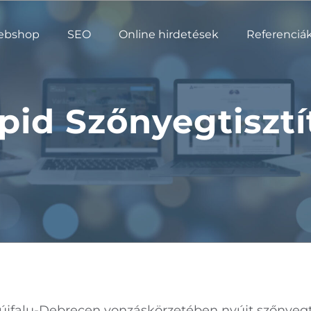
ebshop
SEO
Online hirdetések
Referenciá
pid Szőnyegtisztí
jfalu-Debrecen vonzáskörzetében nyújt szőnyegtisz