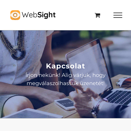
Kihagyás
Kapcsolat
Írjon nekünk! Alig várjuk, hogy
megválaszolhassuk üzenetét!