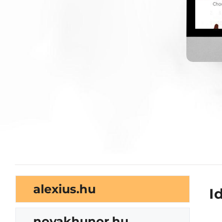
alexius.hu
I
novakhunor.hu