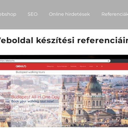
ebshop
SEO
Online hirdetések
Referenciá
eboldal készítési referenciái