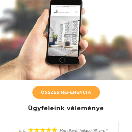
Top-Az Árnyékolástechnika
Online kampány
Web
Wordpress
ÖSSZES REFERENCIA
Ügyfeleink véleménye
Rendkívül felkészült, profi