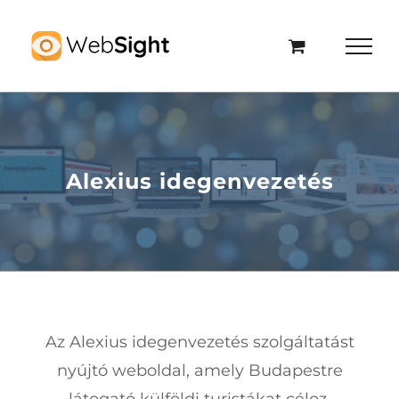
Kihagyás
Alexius idegenvezetés
Az Alexius idegenvezetés szolgáltatást
nyújtó weboldal, amely Budapestre
látogató külföldi turistákat céloz.