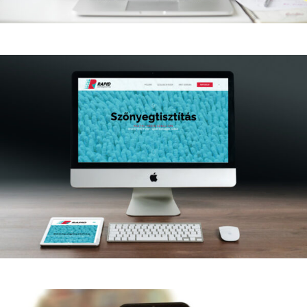
Rapid Szőnyegtisztítás
Logo
SEO
Web
Wordpress